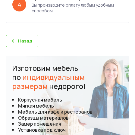
4
Вы производите оплату любым удобным
способом
Назад
Изготовим мебель
по
индивидуальным
размерам
недорого!
Корпусная мебель
Мягкая мебель
Мебель для кафе и ресторанов
Образцы материалов
Замер помещения
Установка под ключ