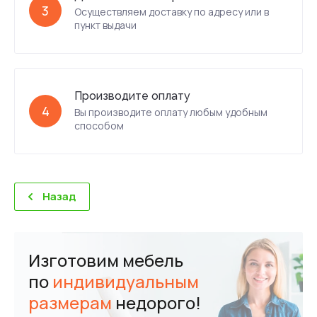
3
Осуществляем доставку по адресу или в
пункт выдачи
Производите оплату
4
Вы производите оплату любым удобным
способом
Назад
Изготовим мебель
по
индивидуальным
размерам
недорого!