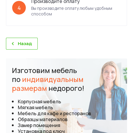
Производите оплату
4
Вы производите оплату любым удобным
способом
Назад
Изготовим мебель
по
индивидуальным
размерам
недорого!
Корпусная мебель
Мягкая мебель
Мебель для кафе и ресторанов
Образцы материалов
Замер помещения
Установка под ключ