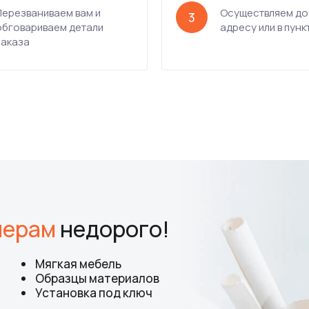
Перезваниваем вам и
Осуществляем до
3
обговариваем детали
адресу или в пунк
заказа
мерам
недорого!
Мягкая мебель
Образцы материалов
Установка под ключ