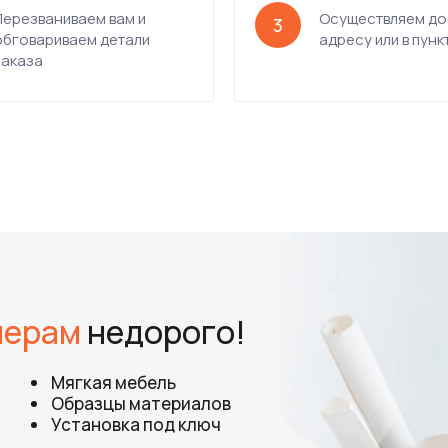
Перезваниваем вам и
Осуществляем до
3
обговариваем детали
адресу или в пунк
заказа
мерам
недорого!
Мягкая мебель
Образцы материалов
Установка под ключ