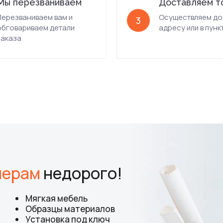
Мы перезваниваем
Доставляем т
Перезваниваем вам и
Осуществляем до
3
обговариваем детали
адресу или в пунк
заказа
мерам
недорого!
Мягкая мебель
Образцы материалов
Установка под ключ